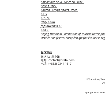
Ambassade de la France en Chine
Beijing Daily
Canton Foreign Affairs Office
CNTV
CPAFFC
Daily CNNB
faguowenhua CP
CNICIF
Beijing Municipal Commission of Tourism Developme
Orphée : un festival européen qui fait évoluer le r
媒体联络
联络人: 庄小姐
电邮:
contact@prahk.com
电话: (+852) 9344 1617
11/F, Admiralty Towe
ww
Copyright © 2015 by L