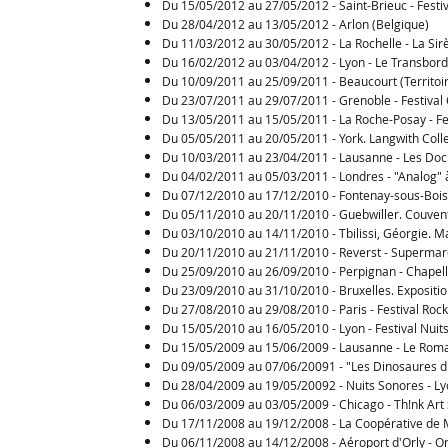
Du 15/05/2012 au 27/05/2012 - Saint-Brieuc - Festiv
Du 28/04/2012 au 13/05/2012 - Arlon (Belgique)
Du 11/03/2012 au 30/05/2012 - La Rochelle - La Sir
Du 16/02/2012 au 03/04/2012 - Lyon - Le Transbor
Du 10/09/2011 au 25/09/2011 - Beaucourt (Territoir
Du 23/07/2011 au 29/07/2011 - Grenoble - Festival
Du 13/05/2011 au 15/05/2011 - La Roche-Posay - Fe
Du 05/05/2011 au 20/05/2011 - York. Langwith Colle
Du 10/03/2011 au 23/04/2011 - Lausanne - Les Dock
Du 04/02/2011 au 05/03/2011 - Londres - "Analog" à
Du 07/12/2010 au 17/12/2010 - Fontenay-sous-Bois -
Du 05/11/2010 au 20/11/2010 - Guebwiller. Couven
Du 03/10/2010 au 14/11/2010 - Tbilissi, Géorgie. M
Du 20/11/2010 au 21/11/2010 - Reverst - Supermarc
Du 25/09/2010 au 26/09/2010 - Perpignan - Chapelle
Du 23/09/2010 au 31/10/2010 - Bruxelles. Expositio
Du 27/08/2010 au 29/08/2010 - Paris - Festival Roc
Du 15/05/2010 au 16/05/2010 - Lyon - Festival Nuit
Du 15/05/2009 au 15/06/2009 - Lausanne - Le Rom
Du 09/05/2009 au 07/06/20091 - "Les Dinosaures du
Du 28/04/2009 au 19/05/20092 - Nuits Sonores - Ly
Du 06/03/2009 au 03/05/2009 - Chicago - Th!nk Art 
Du 17/11/2008 au 19/12/2008 - La Coopérative de 
Du 06/11/2008 au 14/12/2008 - Aéroport d'Orly - Or