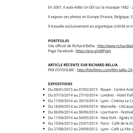
En 2007, il auto-édite Un Œil sur la musique 1982 - 
Il expose ses photos en Europe (France, Belgique, 
Il travaille exclusivement en argentique (24X36 et 
PORTFOLIO
Site officiel de Richard Bellia :
http://www.richardbel
Page Facebook :
https://goo.gl/qRPygA
ARTICLE RÉCENTE SUR RICHARD BELLIA
PAR
FOTOFILMIC
:
http://fotofilmic.com/film-talks-2
EXPOSITIONS
Du 08/01/2015 au 07/02/2015 - Rouen - Centre Andr
Du 07/10/2014 au 27/10/2014 - Londres - Hotel Pul
Du 17/09/2014 au 30/10/2014 - Lyon - Cinéma Le 
Du 16/09/2014 au 29/09/2014 - Marseille - L'Alcaza
Du 06/06/2014 au 08/06/2014 - Lourmarin - Festival
Du 11/04/2014 au 04/05/2014 - New York - Agnès b
Du 15/04/2013 au 25/07/2013 - Paris - Café de la 
Du 27/08/2012 au 29/09/2012 - Lyon - Café La Fée 