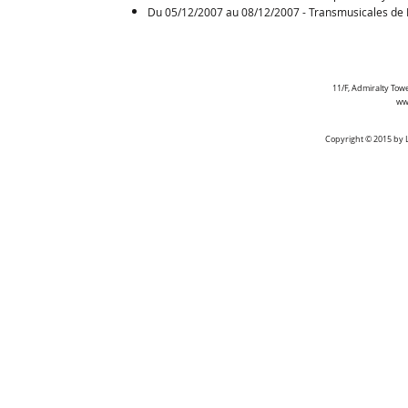
Du 05/12/2007 au 08/12/2007 - Transmusicales de Re
11/F, Admiralty Towe
ww
Copyright © 2015 by L